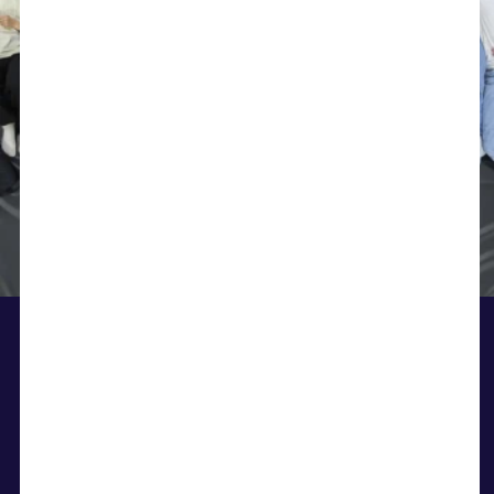
BLIV ELEV PÅ
SKIBELUND
Har du lyst til at komme med på
Kongeåvej 34, Skibelund • 6600 Vejen • kontor@s-
holdet og blive elev på Skibelund, kan
g-i.dk • Tlf: 75360751 • CVR.: 37690511
du skrive dig op her.