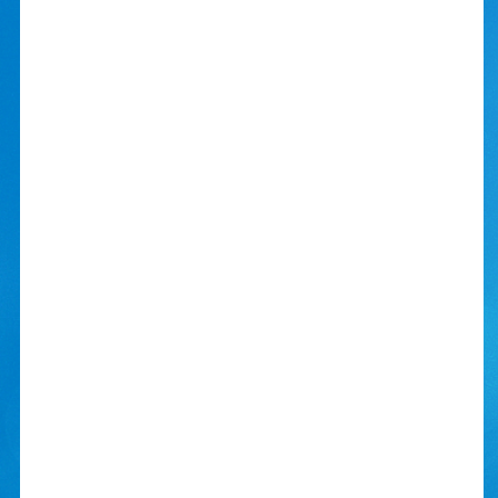
Undervisningen er slut, men ingen tager
hjem, for alle er allerede er hjemme.
Fritiden er en af de særlige ting ved
efterskolelivet. Det handler om at dyrke
fællesskaber, hvad enten det er i form af
idrætten, kreativiteten, gennem spil eller
andet samvær.
Vi elsker, når I selv tager initiativ til
aktiviteter for fællesskabet, og vi har gjort
vores allerbedste, for at lave de fede
rammer for jeres idéer.
RAMMERNE ER PÅ
PLADS