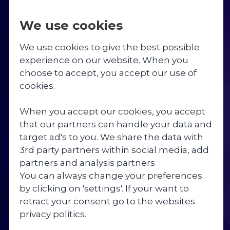
We use cookies
Linjer
Livet på Skibelund
Undervisning
Om skolen
Bliv elev
Springcamp 5. – 8. klasse 2026
We use cookies to give the best possible
experience on our website. When you
Fodboldlinjen
Dagsrytme & fritid
9. klasse
Værdier
Besøg skolen
Fodboldcamp U12-U13 2027
choose to accept, you accept our use of
DAGSRYTME & FRITID
cookies.
Danselinjen
Faciliteter
10. klasse
Beliggenhed og historie
Økonomi
Springcamp 3.-5. klasse 2027
When you accept our cookies, you accept
På Skibelund er der fart på hverdagen, du
Springlinjen
Gymnastik
Valgfag
Medarbejdere
that our partners can handle your data and
har timer fra morgen til aften, men det er
target ad's to you. We share the data with
afvekslende boglig-, linje- og
Fitnesslinjen
Weekender
Rejser og ture
Ledige stillinger
3rd party partners within social media, add
valgfagsundervisning afbrudt af kortere
og længere pauser, så din dag føles ikke
partners and analysis partners
Krealinjen
Sang og fortælling
Inklusionstilbud
Bestyrelse
lang. Om aftenen er det mere op til dig
You can always change your preferences
selv, hvad du vil bruge tiden på, men der er
by clicking on 'settings'. If your want to
Praktiske opgaver
Uddannelsesvejledning
Skolekreds
altid noget at tage sig til hos os. Både til
retract your consent go to the websites
hverdag og i weekenden er der arrangeret
privacy politics.
Kost
Samarbejdspartnere
aktiviteter, som du kan deltager i, hvis du