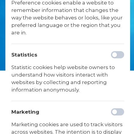
Preference cookies enable a website to
remember information that changes the
Antallet af undervisningstimer varierer alt
way the website behaves or looks, like your
efter om du er 9.- eller 10. klasses elev, og
preferred language or the region that you
om du har et eller to valgfag, men i
are in.
udgangspunktet følger hverdagene på
Skibelund denne dagsrytme:
Statistics
Statistic cookies help website owners to
understand how visitors interact with
websites by collecting and reporting
information anonymously.
DAGSRYTME
Marketing
Marketing cookies are used to track visitors
7:00
Morgenmad
across websites. The intention is to display