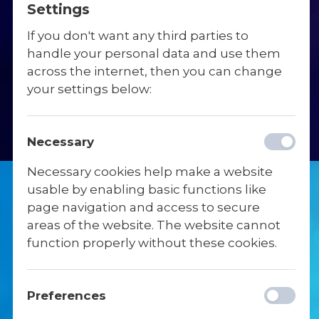
Settings
har lyst.
Fysioterapi
Det formelle
If you don't want any third parties to
handle your personal data and use them
Kørekort
Gl. Elevdag
across the internet, then you can change
your settings below:
Necessary
Necessary cookies help make a website
usable by enabling basic functions like
page navigation and access to secure
areas of the website. The website cannot
function properly without these cookies.
EN HVERDAG PÅ
Preferences
SKIBELUND