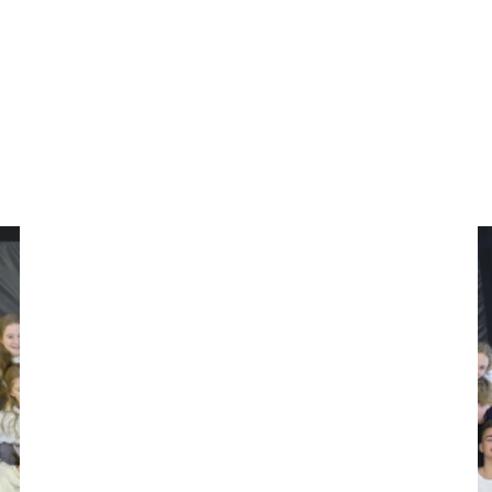
Det bedste vi ved, er dog, når I selv
tager styringen med jeres fritid og
inviterer de andre med til noget sjovt.
Det kan fx være film i cafeen,
mørkegemme i Skibelund Krat,
spontane fodboldturneringer eller
temafester. Det er kun fantasien, der
sætter grænser.