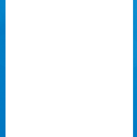
På Skibelund har vi gjort os umage for at
skabe de bedste rammer til både
undervisning og fritid. Uanset om du vil
boltre dig med spring, dans, fitness,
boldspil, madlavning, fremstilling eller leg,
står alle vores faglokaler og
træningsfaciliteter til din og
kammeraternes disposition: Springcentre,
Idrætshaller, Beachvolleybane, Multibane,
Musik, Krea, Skolekøkken, Fitness.
Og vil du gerne hygge, spille og dyrke
fællesskabet på anden vis, så har vi også
steder til det: Caféen, hvor der er
musikafdeling og spillemiljø, Billard,
bordfodbold og bordtennis, Tv-afdeling
med storskærm, Wii, PlayStation og
meget mere.