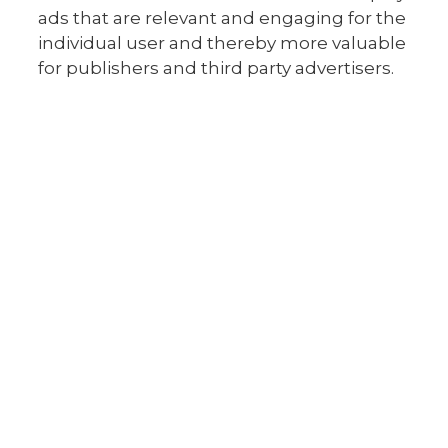
ads that are relevant and engaging for the
individual user and thereby more valuable
7:30
Værelsesoprydning
for publishers and third party advertisers.
7:45
Områderengøring
8:15
Undervisning
9:35
Fællessamling
Formiddagspause med
9:55
forfriskning