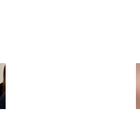
VES10GIA
VeS10GIA betyder 'at sætte spor' og
det kommer du til at gøre; både i dig
selv, andre og verden.