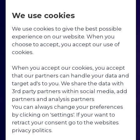
We use cookies
Linjer
Livet på Skibelund
Undervisning
Om skolen
Bliv elev
Springcamp 5. – 8. klasse 2026
We use cookies to give the best possible
experience on our website. When you
Fodboldlinjen
Dagsrytme & fritid
9. klasse
Værdier
Besøg skolen
Fodboldcamp U12-U13 2027
choose to accept, you accept our use of
10. KLASSE
cookies.
Danselinjen
Faciliteter
10. klasse
Beliggenhed og historie
Økonomi
Springcamp 3.-5. klasse 2027
When you accept our cookies, you accept
På Skibelund er vi ambitiøse med den
Springlinjen
Gymnastik
Valgfag
Medarbejdere
that our partners can handle your data and
boglige undervisning, fordi vi ved, at det
target ad's to you. We share the data with
giver dig de bedste muligheder i
Fitnesslinjen
Weekender
Rejser og ture
Ledige stillinger
3rd party partners within social media, add
fremtiden.
partners and analysis partners
Vi har et højt ambitionsniveau, hvor vi
Krealinjen
Sang og fortælling
Inklusionstilbud
Bestyrelse
You can always change your preferences
baserer undervisningen på folkeskolens
by clicking on 'settings'. If your want to
fælles mål og de ministerielt opstillede
Praktiske opgaver
Uddannelsesvejledning
Skolekreds
retract your consent go to the websites
slutmål. Vores boglige profil på Skibelund
privacy politics.
sikrer, at vi kan udfordre dig på alle
Kost
Samarbejdspartnere