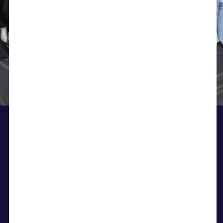
BLIV ELEV PÅ
SKIBELUND
Har du lyst til at komme med på
Kongeåvej 34, Skibelund • 6600 Vejen • kontor@s-
holdet og blive elev på Skibelund, kan
g-i.dk • Tlf: 75360751 • CVR.: 37690511
du skrive dig op her.
BLIV ELEV
Linjer