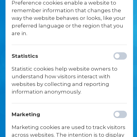
PRØVER
Preference cookies enable a website to
remember information that changes the
way the website behaves or looks, like your
Vi gennemfører terminsprøve i januar og
preferred language or the region that you
elever i 10. klasse går i udgangspunktet op
are in.
til FP10-prøven. Det faglige standpunkt,
sammenholdt med dit personlige og
sociale engagement, indgår i skolens
Statistics
parathedsvurdering, når du vælger
ungdomsuddannelse.
Statistic cookies help website owners to
understand how visitors interact with
websites by collecting and reporting
VES10GIA
information anonymously.
I 10. klasse har du faget VeS10GIa, som i
korte træk er et dannelsesfag, hvor du i
Marketing
fire forløb bliver klogere på dig selv,
Marketing cookies are used to track visitors
skolen, samfundet og verden. Det handler
across websites. The intention is to display
om, at blive klogere på sig selv, blive