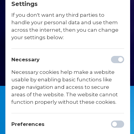
niveauer, og at undervisningen tager
Settings
udgangspunkt i, hvor du er i de forskellige
Fysioterapi
Det formelle
fag. Faglig støtte og løft har man brug for,
If you don't want any third parties to
uanset hvor dygtig man er.
handle your personal data and use them
Kørekort
Gl. Elevdag
across the internet, then you can change
your settings below:
Necessary
Necessary cookies help make a website
usable by enabling basic functions like
page navigation and access to secure
areas of the website. The website cannot
function properly without these cookies.
Preferences