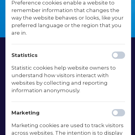
SKIBELUND GYMNASTIK- OG
Preference cookies enable a website to
IDRÆTSEFTERSKOLE
remember information that changes the
way the website behaves or looks, like your
preferred language or the region that you
Vi søger en dansklærer
are in.
Statistics
Statistic cookies help website owners to
Kongeåvej 34, Skibelund • 6600 Vejen • kontor@s-
understand how visitors interact with
g-i.dk • Tlf: 75360751 • CVR.: 37690511
websites by collecting and reporting
information anonymously.
Linjer
Marketing
Fodboldlinjen
Marketing cookies are used to track visitors
Danselinjen
across websites. The intention is to display