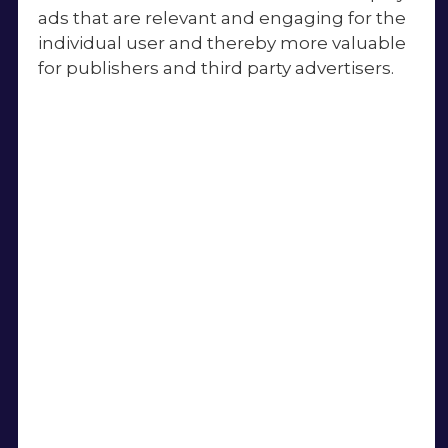
Springlinjen
ads that are relevant and engaging for the
individual user and thereby more valuable
Fitnesslinjen
for publishers and third party advertisers.
Krealinjen
Livet på Skibelund
Dagsrytme & fritid
Faciliteter
Gymnastik
Weekender
Sang og fortælling
Praktiske opgaver
Kost