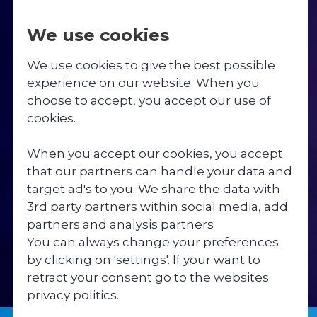
We use cookies
Linjer
Livet på Skibelund
Undervisning
Om skolen
Bliv elev
Springcamp 5. – 8. klasse 2026
We use cookies to give the best possible
experience on our website. When you
Fodboldlinjen
Dagsrytme & fritid
9. klasse
Værdier
Besøg skolen
Fodboldcamp U12-U13 2027
choose to accept, you accept our use of
LEDIGE STILLINGER
cookies.
Danselinjen
Faciliteter
10. klasse
Beliggenhed og historie
Økonomi
Springcamp 3.-5. klasse 2027
When you accept our cookies, you accept
Springlinjen
Gymnastik
Valgfag
Medarbejdere
that our partners can handle your data and
target ad's to you. We share the data with
Fitnesslinjen
Weekender
Rejser og ture
Ledige stillinger
3rd party partners within social media, add
partners and analysis partners
Krealinjen
Sang og fortælling
Inklusionstilbud
Bestyrelse
You can always change your preferences
by clicking on 'settings'. If your want to
Praktiske opgaver
Uddannelsesvejledning
Skolekreds
retract your consent go to the websites
privacy politics.
Kost
Samarbejdspartnere