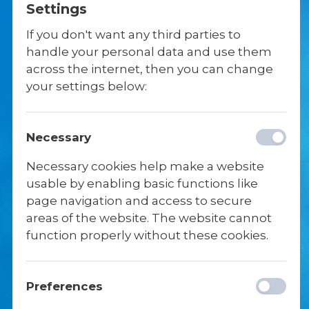
Settings
Fysioterapi
Det formelle
If you don't want any third parties to
handle your personal data and use them
Kørekort
Gl. Elevdag
across the internet, then you can change
your settings below:
Necessary
Necessary cookies help make a website
usable by enabling basic functions like
page navigation and access to secure
areas of the website. The website cannot
function properly without these cookies.
HER OPDATERER VI LØBENDE
Preferences
MED LEDIGE STILLINGER PÅ