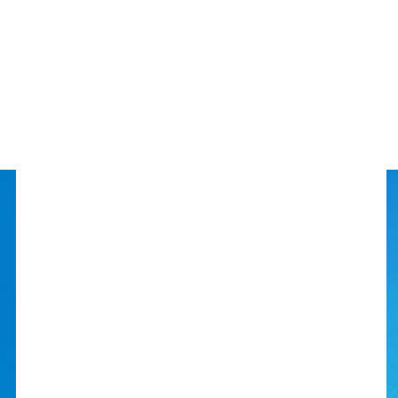
Kost og motion er vigtige byggesten
for en sund livsstil, og på Skibelund får
man begge dele. Vi har et dygtigt
køkkenpersonale, der er meget
bevidste om, hvad der skal til for, at
unge kroppe kan fungere (og præstere)
til hverdag, opvisning og konkurrencer.