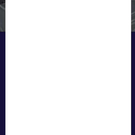
BLIV ELEV PÅ
SKIBELUND
Har du lyst til at komme med på
Kongeåvej 34, Skibelund • 6600 Vejen • kontor@s-
holdet og blive elev på Skibelund, kan
g-i.dk • Tlf: 75360751 • CVR.: 37690511
du skrive dig op her.
BLIV ELEV
Linjer
Fodboldlinjen
Danselinjen
Springlinjen