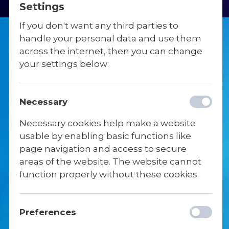
Settings
Fysioterapi
Det formelle
If you don't want any third parties to
handle your personal data and use them
Kørekort
Gl. Elevdag
across the internet, then you can change
your settings below:
HENSYN TIL
Necessary
DIÆTER OG
Necessary cookies help make a website
usable by enabling basic functions like
ALLERGIER
page navigation and access to secure
areas of the website. The website cannot
Køkkenet har naturligvis mulighed for at
function properly without these cookies.
tage hensyn til specielle diæter, allergier,
mv.
Preferences