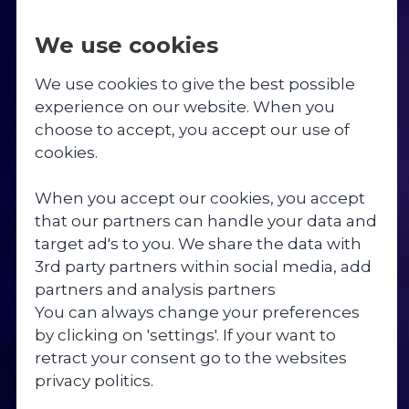
We use cookies
Linjer
Livet på Skibelund
Undervisning
Om skolen
Bliv elev
Springcamp 5. – 8. klasse 2026
We use cookies to give the best possible
experience on our website. When you
Fodboldlinjen
Dagsrytme & fritid
9. klasse
Værdier
Besøg skolen
Fodboldcamp U12-U13 2027
choose to accept, you accept our use of
KOST
cookies.
Danselinjen
Faciliteter
10. klasse
Beliggenhed og historie
Økonomi
Springcamp 3.-5. klasse 2027
When you accept our cookies, you accept
På Skibelund spiser vi sund og
Springlinjen
Gymnastik
Valgfag
Medarbejdere
that our partners can handle your data and
velsmagende mad, der giver energi til en
target ad's to you. We share the data with
aktiv hverdag.
Fitnesslinjen
Weekender
Rejser og ture
Ledige stillinger
3rd party partners within social media, add
partners and analysis partners
Krealinjen
Sang og fortælling
Inklusionstilbud
Bestyrelse
You can always change your preferences
by clicking on 'settings'. If your want to
Praktiske opgaver
Uddannelsesvejledning
Skolekreds
retract your consent go to the websites
privacy politics.
Kost
Samarbejdspartnere