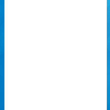
MADEN
Morgenmaden består af diverse
morgenmadsprodukter og
fuldkornsbrød.
Frokosten er varm og serveres med
salater og andet grønt til.
Aftensmaden består af rugbrød med
pålæg og en lun ret.
Derudover serveres der hver dag tre
mellemmåltider.
Der er vand til alle måltider og mælk til