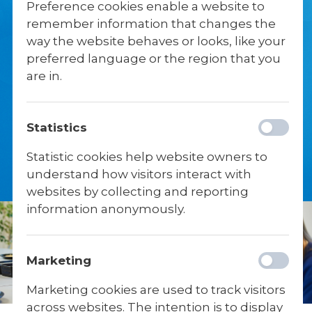
FØDEVAREKONTROL
Preference cookies enable a website to
remember information that changes the
way the website behaves or looks, like your
Det er et krav, at alle
preferred language or the region that you
fødevarevirksomheder, herunder også
are in.
efterskoler, skal vise deres seneste
kontrolrapporter på deres egen
hjemmeside.
Statistics
Se Fødevarestyrelsens seneste rapport fra
Skibelund
her
(Fødevarestyrelsens
Statistic cookies help website owners to
hjemmeside)
understand how visitors interact with
websites by collecting and reporting
information anonymously.
Marketing
Marketing cookies are used to track visitors
across websites. The intention is to display